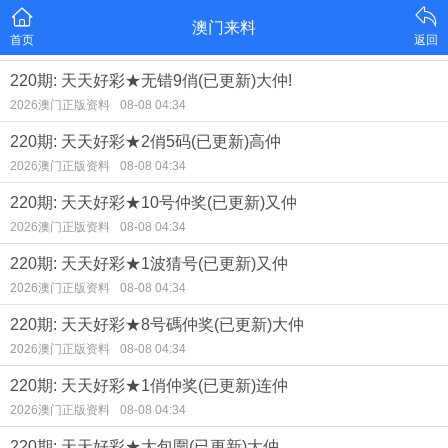
澳门来料
首页
返回
220期: 天天好彩★无错9俏(已更新)大仲!
2026澳门正版资料
08-08 04:34
220期: 天天好彩★2俏5码(已更新)高仲
2026澳门正版资料
08-08 04:34
220期: 天天好彩★10号仲奖(已更新)又仲
2026澳门正版资料
08-08 04:34
220期: 天天好彩★1波猜号(已更新)又仲
2026澳门正版资料
08-08 04:34
220期: 天天好彩★8号碼仲奖(已更新)大仲
2026澳门正版资料
08-08 04:34
220期: 天天好彩★1俏仲奖(已更新)连仲
2026澳门正版资料
08-08 04:34
220期: 天天好彩★大包圍(已更新)大仲