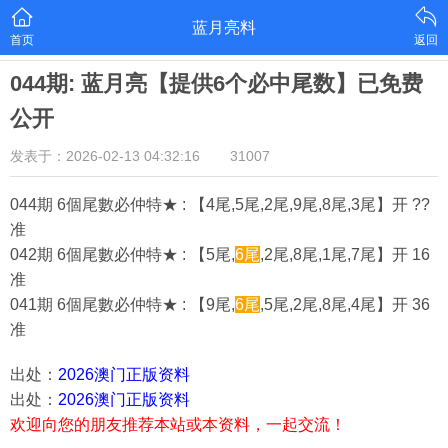
蓝月亮料
首页
返回
044期: 蓝月亮【提供6个必中尾数】已免费
公开
发表于：2026-02-13 04:32:16
31007
044期 6個尾數必仲特★ : 【4尾,5尾,2尾,9尾,8尾,3尾】开 ??
准
042期 6個尾數必仲特★ : 【5尾,
6尾
,2尾,8尾,1尾,7尾】开 16
准
041期 6個尾數必仲特★ : 【9尾,
6尾
,5尾,2尾,8尾,4尾】开 36
准
出处：
2026澳门正版资料
出处：
2026澳门正版资料
欢迎向您的朋友推荐本站或本资料，一起交流！