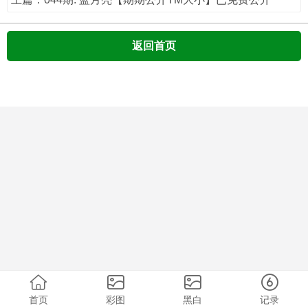
返回首页
首页
彩图
黑白
记录