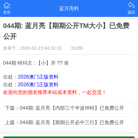
蓝月亮料
首页
返回
044期: 蓝月亮【期期公开TM大小】已免费
公开
发表于：2026-02-13 04:32:15
31285
044期 特玛主 : 【小】开 ?? 准
出处：
2026澳门正版资料
出处：
2026澳门正版资料
欢迎向您的朋友推荐本站或本资料，一起交流！
下篇：044期: 蓝月亮【内部三个半波仲特】已免费公开
上篇：044期: 蓝月亮【期期公开必中三行】已免费公开