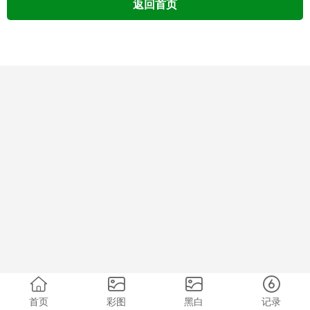
返回首页
首页
彩图
黑白
记录